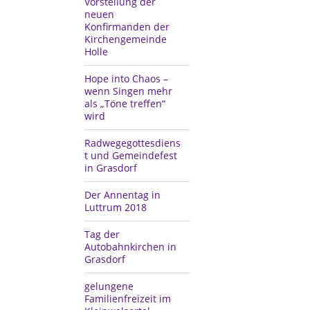
Vorstellung der
neuen
Konfirmanden der
Kirchengemeinde
Holle
Hope into Chaos –
wenn Singen mehr
als „Töne treffen“
wird
Radwegegottesdiens
t und Gemeindefest
in Grasdorf
Der Annentag in
Luttrum 2018
Tag der
Autobahnkirchen in
Grasdorf
gelungene
Familienfreizeit im