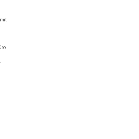
 mit
r
üro
s
n