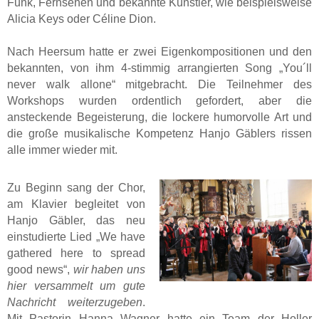
Funk, Fernsehen und bekannte Künstler, wie beispielsweise
Alicia Keys oder Céline Dion.
Nach Heersum hatte er zwei Eigenkompositionen und den
bekannten, von ihm 4-stimmig arrangierten Song „You´ll
never walk allone“ mitgebracht. Die Teilnehmer des
Workshops wurden ordentlich gefordert, aber die
ansteckende Begeisterung, die lockere humorvolle Art und
die große musikalische Kompetenz Hanjo Gäblers rissen
alle immer wieder mit.
Zu Beginn sang der Chor,
am Klavier begleitet von
Hanjo Gäbler, das neu
einstudierte Lied „We have
gathered here to spread
good news“,
wir haben uns
hier versammelt um gute
Nachricht weiterzugeben
.
Mit Pastorin Hanna Wagner hatte ein Team der Holler