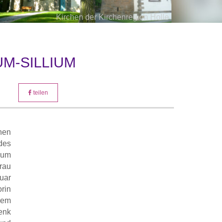
Kirchen der Kirchenregion Holle
Orgel St. Martins Kirche Holle
Kirche Holle
M-SILLIUM
teilen
hen
des
ium
rau
uar
in
nem
enk