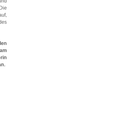
und
Die
uf,
des
len
sam
rin
an.