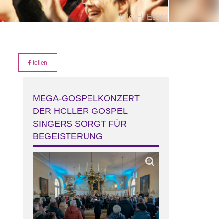
Bild: H. Esser
Bild: H. Esser
(es)
(es)
teilen
MEGA-GOSPELKONZERT
DER HOLLER GOSPEL
SINGERS SORGT FÜR
BEGEISTERUNG