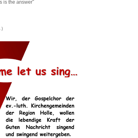
s is the answer"
.)