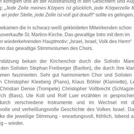
er korrigiert und an der Ausstrahlung in den Gesichtern und Au
g:
„Jede Zelle meines Körpers ist glücklich, jede Körperzelle f
an jeder Stelle, jede Zelle ist voll gut drauf!!“
sollte es gelingen.
bekamen die in schwarz-weiß gekleideten Mitwirkenden schon
sverkaufte St. Martins-Kirche. Das gewaltige Intro mit dem im
wiederkehrenden Hauptmotiv: „Israel, Israel, Volk des Herrn“
inn das gewaltige Stimmvolumen des Chors.
erstützung bekam der Kirchenchor durch die Solistin Mare
 den Solisten Stephan Freiberger (Bariton), die durch ihre klar
mmen faszinierten. Sehr gut harmonierten Chor und Solisten 
n Christopher Kleeberg (Piano), Klaus Böhler (Klarinette), Le
 Christian Dense (Trompete) Christopher Vollbrecht (Schlagze
rch (Bass). Ute Koll und Rolf Luer erzählten in gesproche
 durch verschiedene Instrumente und im Wechsel mit 
volle und verheißungsvolle Geschichte des Volkes Israel. Da
e die jeweilige Stimmung - erwartungsvoll, fröhlich, lobend a
ig – wieder.