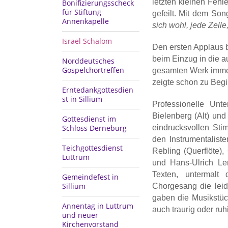
letzten kleinen Fehl
Bonifizierungsscheck
für Stiftung
gefeilt. Mit dem Son
Annenkapelle
sich wohl, jede Zelle, 
Israel Schalom
Den ersten Applaus 
beim Einzug in die au
Norddeutsches
Gospelchortreffen
gesamten Werk immer 
zeigte schon zu Beg
Erntedankgottesdien
st in Sillium
Professionelle Unt
Bielenberg (Alt) und
Gottesdienst im
eindrucksvollen Sti
Schloss Derneburg
den Instrumentaliste
Teichgottesdienst
Rebling (Querflöte),
Luttrum
und Hans-Ulrich Le
Texten, untermalt
Gemeindefest in
Sillium
Chorgesang die leid
gaben die Musikstück
Annentag in Luttrum
auch traurig oder ruh
und neuer
Kirchenvorstand