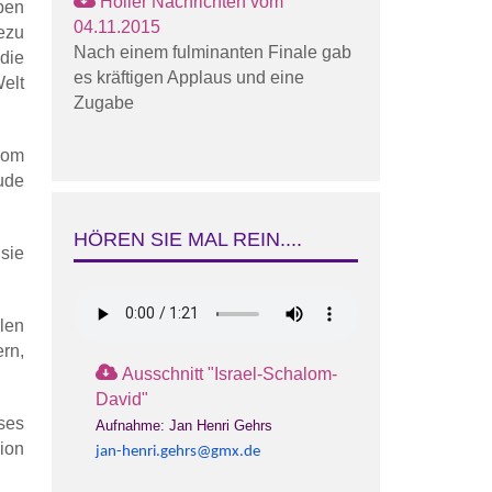
Holler Nachrichten vom
ben
04.11.2015
ezu
Nach einem fulminanten Finale gab
die
es kräftigen Applaus und eine
elt
Zugabe
lom
ude
HÖREN SIE MAL REIN....
sie
len
rn,
Ausschnitt "Israel-Schalom-
David"
ses
Aufnahme: Jan Henri Gehrs
ion
jan-henri.gehrs@gmx.de