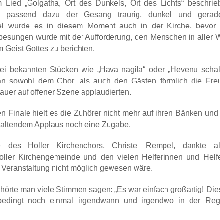
 Lied „Golgatha, Ort des Dunkels, Ort des Lichts“ beschrie
h passend dazu der Gesang traurig, dunkel und gerad
el wurde es in diesem Moment auch in der Kirche, bevor 
besungen wurde mit der Aufforderung, den Menschen in aller W
m Geist Gottes zu berichten.
bei bekannten Stücken wie „Hava nagila“ oder „Hevenu scha
n sowohl dem Chor, als auch den Gästen förmlich die Fre
uer auf offener Szene applaudierten.
 Finale hielt es die Zuhörer nicht mehr auf ihren Bänken und 
nhaltendem Applaus noch eine Zugabe.
e des Holler Kirchenchors, Christel Rempel, dankte al
oller Kirchengemeinde und den vielen Helferinnen und Helfe
 Veranstaltung nicht möglich gewesen wäre.
hörte man viele Stimmen sagen: „Es war einfach großartig! Die
nbedingt noch einmal irgendwann und irgendwo in der Reg