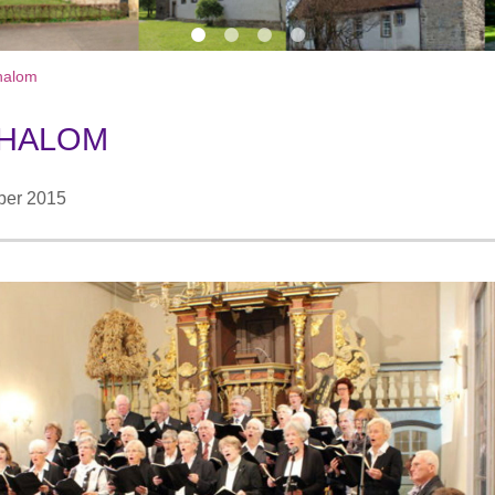
halom
CHALOM
ber 2015