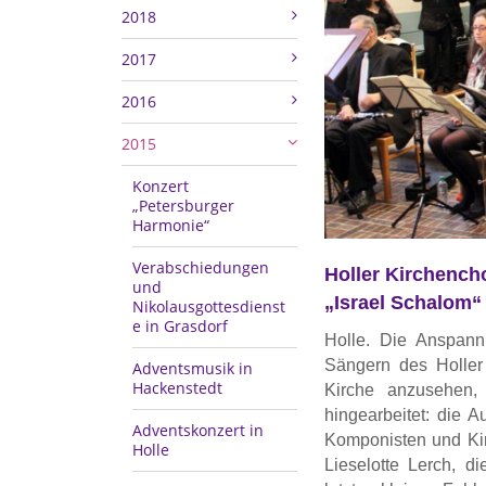
2018
2017
2016
2015
Konzert
„Petersburger
Harmonie“
Verabschiedungen
Holler Kirchench
und
„Israel Schalom“
Nikolausgottesdienst
e in Grasdorf
Holle. Die Anspann
Sängern des Holler 
Adventsmusik in
Hackenstedt
Kirche anzusehen,
hingearbeitet: die 
Adventskonzert in
Komponisten und Kir
Holle
Lieselotte Lerch, d