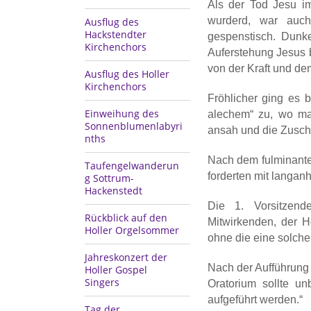
Als der Tod Jesu im
wurderd, war auc
Ausflug des
Hackstendter
gespenstisch. Dunk
Kirchenchors
Auferstehung Jesus 
von der Kraft und de
Ausflug des Holler
Kirchenchors
Fröhlicher ging es 
Einweihung des
alechem“ zu, wo ma
Sonnenblumenlabyri
ansah und die Zuscha
nths
Nach dem fulminanten
Taufengelwanderun
forderten mit langa
g Sottrum-
Hackenstedt
Die 1. Vorsitzend
Rückblick auf den
Mitwirkenden, der H
Holler Orgelsommer
ohne die eine solche
Jahreskonzert der
Nach der Aufführung 
Holler Gospel
Singers
Oratorium sollte u
aufgeführt werden.“
Tag der