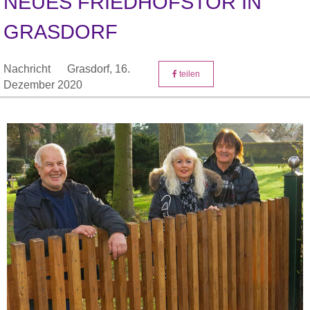
NEUES FRIEDHOFSTOR IN
GRASDORF
Nachricht
Grasdorf,
16.
teilen
Dezember 2020