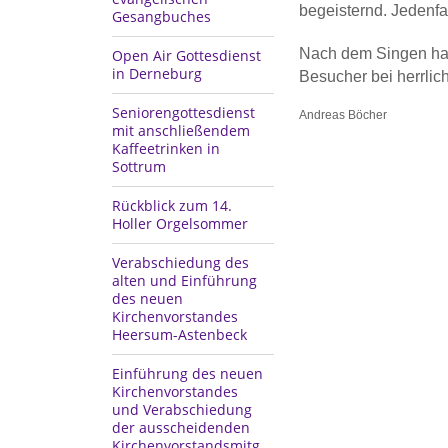
begeisternd. Jedenfa
Gesangbuches
Nach dem Singen hat
Open Air Gottesdienst
in Derneburg
Besucher bei herrli
Seniorengottesdienst
Andreas Böcher
mit anschließendem
Kaffeetrinken in
Sottrum
Rückblick zum 14.
Holler Orgelsommer
Verabschiedung des
alten und Einführung
des neuen
Kirchenvorstandes
Heersum-Astenbeck
Einführung des neuen
Kirchenvorstandes
und Verabschiedung
der ausscheidenden
Kirchenvorstandsmitg