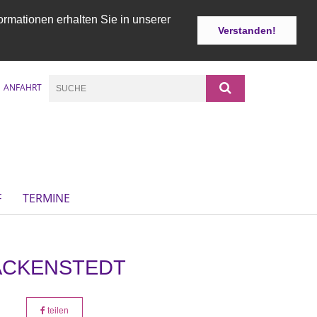
ormationen erhalten Sie in unserer
Verstanden!
ANFAHRT
F
TERMINE
ACKENSTEDT
teilen