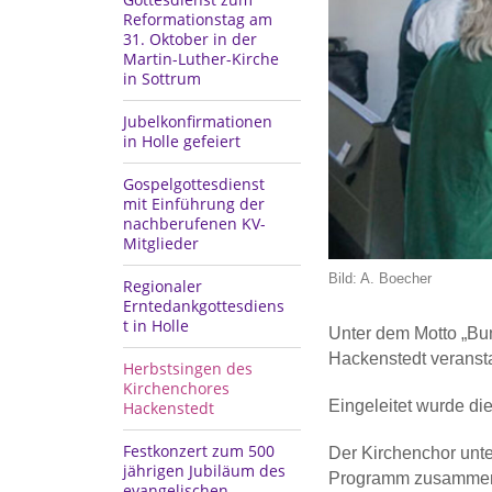
Reformationstag am
31. Oktober in der
Martin-Luther-Kirche
in Sottrum
Jubelkonfirmationen
in Holle gefeiert
Gospelgottesdienst
mit Einführung der
nachberufenen KV-
Mitglieder
Bild: A. Boecher
Regionaler
Erntedankgottesdiens
t in Holle
Unter dem Motto „Bun
Hackenstedt veransta
Herbstsingen des
Kirchenchores
Eingeleitet wurde di
Hackenstedt
Festkonzert zum 500
Der Kirchenchor unte
jährigen Jubiläum des
Programm zusammengest
evangelischen