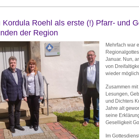
 Kordula Roehl als erste (!) Pfarr- und 
nden der Region
Mehrfach war e
Regionalgottes
Januar. Nun, am
von Dreifaltigk
wieder möglich
Zusammen mit P
Lesungen, Gebe
und Dichters Ku
Jahre alt gewo
seine Erklärung
Geselligkeit Go
Im Gottesdiens