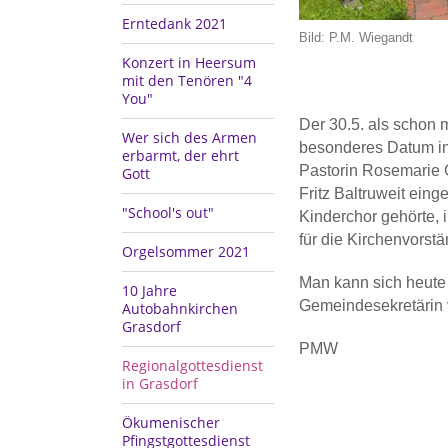
Erntedank 2021
Bild: P.M. Wiegandt
Konzert in Heersum
mit den Tenören "4
You"
Der 30.5. als schon 
Wer sich des Armen
besonderes Datum in 
erbarmt, der ehrt
Pastorin Rosemarie G
Gott
Fritz Baltruweit ein
"School's out"
Kinderchor gehörte, 
für die Kirchenvors
Orgelsommer 2021
Man kann sich heute 
10 Jahre
Gemeindesekretärin 
Autobahnkirchen
Grasdorf
PMW
Regionalgottesdienst
in Grasdorf
Ökumenischer
Pfingstgottesdienst