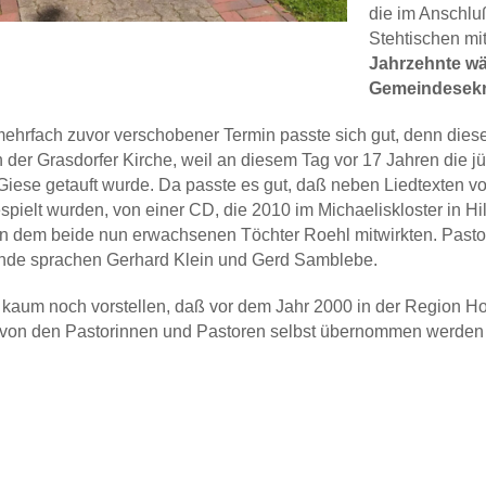
die im Anschlu
Stehtischen mit
Jahrzehnte wä
Gemeindesekre
mehrfach zuvor verschobener Termin passte sich gut, denn diese
der Grasdorfer Kirche, weil an diesem Tag vor 17 Jahren die j
iese getauft wurde. Da passte es gut, daß neben Liedtexten von
gespielt wurden, von einer CD, die 2010 im Michaeliskloster in 
in dem beide nun erwachsenen Töchter Roehl mitwirkten. Pastori
tände sprachen Gerhard Klein und Gerd Samblebe.
kaum noch vorstellen, daß vor dem Jahr 2000 in der Region Hol
von den Pastorinnen und Pastoren selbst übernommen werden