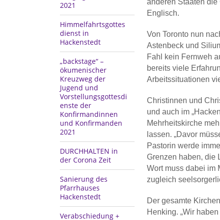
anderen Staaten die 
2021
Englisch.
Himmelfahrtsgottes
dienst in
Von Toronto nun nac
Hackenstedt
Astenbeck und Silium.
Fahl kein Fernweh au
„backstage“ –
bereits viele Erfahru
ökumenischer
Kreuzweg der
Arbeitssituationen v
Jugend und
Vorstellungsgottesdi
Christinnen und Chri
enste der
und auch im „Hackens
Konfirmandinnen
und Konfirmanden
Mehrheitskirche mehr
2021
lassen. „Davor müsse
Pastorin werde immer
DURCHHALTEN in
Grenzen haben, die Li
der Corona Zeit
Wort muss dabei im M
Sanierung des
zugleich seelsorgerl
Pfarrhauses
Hackenstedt
Der gesamte Kirchenk
Henking. „Wir haben r
Verabschiedung +