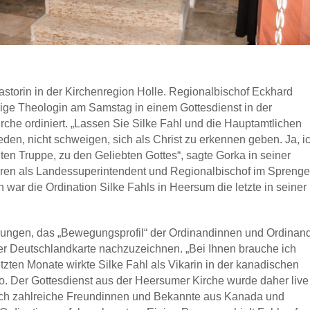
Pastorin in der Kirchenregion Holle. Regionalbischof Eckhard
rige Theologin am Samstag in einem Gottesdienst in der
che ordiniert. „Lassen Sie Silke Fahl und die Hauptamtlichen
 reden, nicht schweigen, sich als Christ zu erkennen geben. Ja, i
ten Truppe, zu den Geliebten Gottes“, sagte Gorka in seiner
hren als Landessuperintendent und Regionalbischof im Sprenge
 war die Ordination Silke Fahls in Heersum die letzte in seiner
hrungen, das „Bewegungsprofil“ der Ordinandinnen und Ordinan
er Deutschlandkarte nachzuzeichnen. „Bei Ihnen brauche ich
tzten Monate wirkte Silke Fahl als Vikarin in der kanadischen
to. Der Gottesdienst aus der Heersumer Kirche wurde daher live
uch zahlreiche Freundinnen und Bekannte aus Kanada und