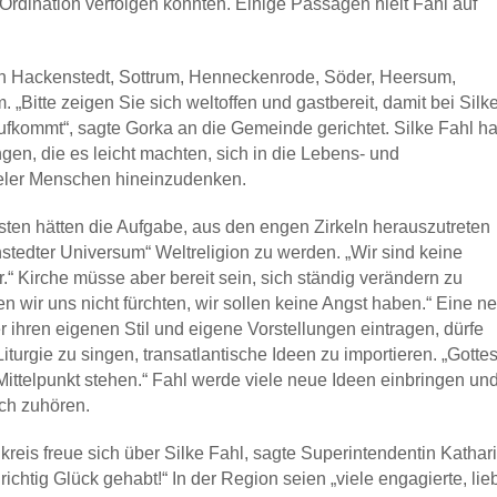
Ordination verfolgen konnten. Einige Passagen hielt Fahl auf
h Hackenstedt, Sottrum, Henneckenrode, Söder, Heersum,
 „Bitte zeigen Sie sich weltoffen und gastbereit, damit bei Silk
fkommt“, sagte Gorka an die Gemeinde gerichtet. Silke Fahl h
ngen, die es leicht machten, sich in die Lebens- und
ieler Menschen hineinzudenken.
sten hätten die Aufgabe, aus den engen Zirkeln herauszutreten
tedter Universum“ Weltreligion zu werden. „Wir sind keine
.“ Kirche müsse aber bereit sein, sich ständig verändern zu
n wir uns nicht fürchten, wir sollen keine Angst haben.“ Eine n
 ihren eigenen Stil und eigene Vorstellungen eintragen, dürfe
turgie zu singen, transatlantische Ideen zu importieren. „Gotte
ittelpunkt stehen.“ Fahl werde viele neue Ideen einbringen un
ich zuhören.
reis freue sich über Silke Fahl, sagte Superintendentin Kathar
ichtig Glück gehabt!“ In der Region seien „viele engagierte, lie