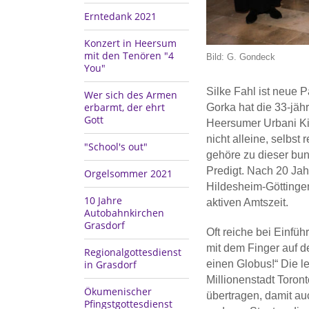
Erntedank 2021
Konzert in Heersum
mit den Tenören "4
Bild: G. Gondeck
You"
Silke Fahl ist neue 
Wer sich des Armen
erbarmt, der ehrt
Gorka hat die 33-jäh
Gott
Heersumer Urbani Kir
nicht alleine, selbst
"School's out"
gehöre zu dieser bun
Predigt. Nach 20 Ja
Orgelsommer 2021
Hildesheim-Göttingen
10 Jahre
aktiven Amtszeit.
Autobahnkirchen
Grasdorf
Oft reiche bei Einfü
mit dem Finger auf d
Regionalgottesdienst
in Grasdorf
einen Globus!“ Die le
Millionenstadt Toron
Ökumenischer
übertragen, damit a
Pfingstgottesdienst