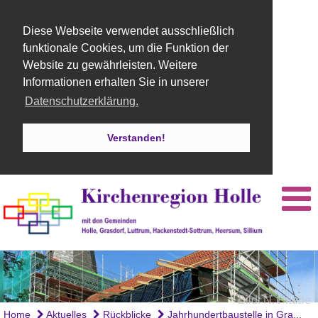
Diese Webseite verwendet ausschließlich
funktionale Cookies, um die Funktion der
Website zu gewährleisten. Weitere
Informationen erhalten Sie in unserer
Datenschutzerklärung.
Verstanden!
Bild: Felix Bertram
Bild: N. Priebe
Bild: H. Esser
Home
Aktuelles
Rückblicke
Jahrhundertbaustelle in Gra...