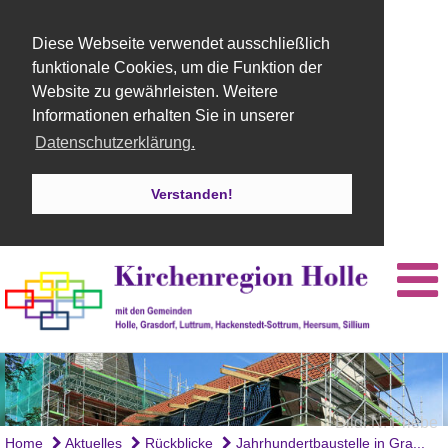
Diese Webseite verwendet ausschließlich
funktionale Cookies, um die Funktion der
Website zu gewährleisten. Weitere
Informationen erhalten Sie in unserer
Datenschutzerklärung.
Verstanden!
Bild: Felix Bertram
Bild: N. Priebe
Bild: H. Esser
Home
Aktuelles
Rückblicke
Jahrhundertbaustelle in Gra...